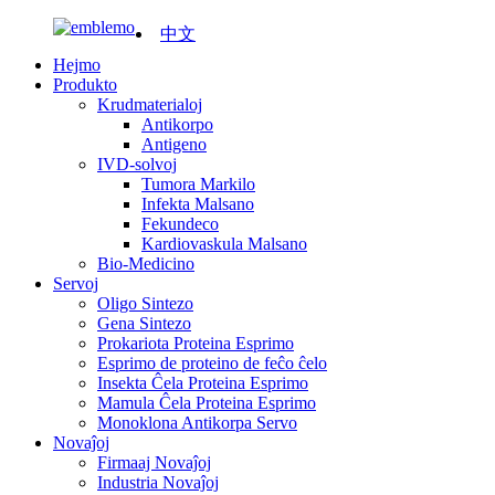
中文
Hejmo
Produkto
Krudmaterialoj
Antikorpo
Antigeno
IVD-solvoj
Tumora Markilo
Infekta Malsano
Fekundeco
Kardiovaskula Malsano
Bio-Medicino
Servoj
Oligo Sintezo
Gena Sintezo
Prokariota Proteina Esprimo
Esprimo de proteino de feĉo ĉelo
Insekta Ĉela Proteina Esprimo
Mamula Ĉela Proteina Esprimo
Monoklona Antikorpa Servo
Novaĵoj
Firmaaj Novaĵoj
Industria Novaĵoj