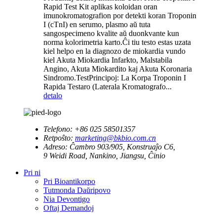
Rapid Test Kit aplikas koloidan oran
imunokromatografion por detekti koran Troponin
I (cTnI) en serumo, plasmo aŭ tuta
sangospecimeno kvalite aŭ duonkvante kun
norma kolorimetria karto.Ĉi tiu testo estas uzata
kiel helpo en la diagnozo de miokardia vundo
kiel Akuta Miokardia Infarkto, Malstabila
Angino, Akuta Miokardito kaj Akuta Koronaria
Sindromo.TestPrincipoj: La Korpa Troponin I
Rapida Testaro (Laterala Kromatografo...
detalo
Telefono:
+86 025 58501357
Retpoŝto:
marketing@bkbio.com.cn
Adreso:
Ĉambro 903/905, Konstruaĵo C6,
9 Weidi Road, Nankino, Jiangsu, Ĉinio
Pri ni
Pri Bioantikorpo
Tutmonda Daŭripovo
Nia Devontigo
Oftaj Demandoj