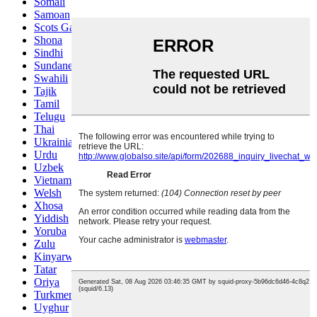
Somali
Samoan
Scots Gaelic
Shona
Sindhi
Sundanese
Swahili
Tajik
Tamil
Telugu
Thai
Ukrainian
Urdu
Uzbek
Vietnamese
Welsh
Xhosa
Yiddish
Yoruba
Zulu
Kinyarwanda
Tatar
Oriya
Turkmen
Uyghur