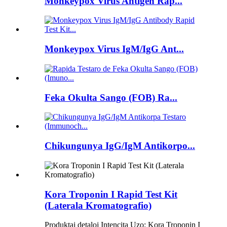
Monkeypox Virus Antigen Rap...
Monkeypox Virus IgM/IgG Ant...
Feka Okulta Sango (FOB) Ra...
Chikungunya IgG/IgM Antikorpo...
Kora Troponin I Rapid Test Kit
(Laterala Kromatografio)
Produktaj detaloj Intencita Uzo: Kora Troponin I