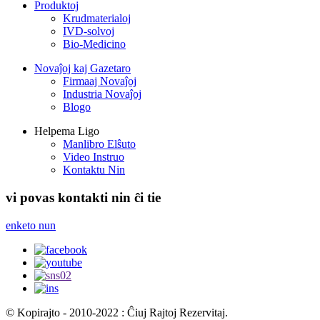
Produktoj
Krudmaterialoj
IVD-solvoj
Bio-Medicino
Novaĵoj kaj Gazetaro
Firmaaj Novaĵoj
Industria Novaĵoj
Blogo
Helpema Ligo
Manlibro Elŝuto
Video Instruo
Kontaktu Nin
vi povas kontakti nin ĉi tie
enketo nun
© Kopirajto - 2010-2022 : Ĉiuj Rajtoj Rezervitaj.