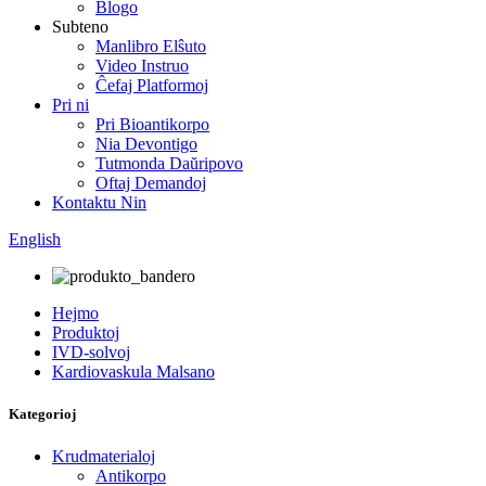
Blogo
Subteno
Manlibro Elŝuto
Video Instruo
Ĉefaj Platformoj
Pri ni
Pri Bioantikorpo
Nia Devontigo
Tutmonda Daŭripovo
Oftaj Demandoj
Kontaktu Nin
English
Hejmo
Produktoj
IVD-solvoj
Kardiovaskula Malsano
Kategorioj
Krudmaterialoj
Antikorpo